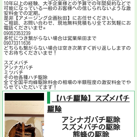
10年以上の経験、大手企業様との予算での年間契約などで
可能になっている一般のお客様への信じられないような激
安料金での定期。
是非【アメージング企画秋田】にお任せください。
ご相談、お問い合わせ、現地無料見積もり全てお気軽にお
電話くださいませ⭐︎
09052353239
多忙につき繋がらない場合は営業柴田まで
09073311636
どちらも繋がらない場合は空き次第すぐ折り返ししますの
でお待ちくださいませ！
スズメバチ
アシナガバチ
ミツバチ
その他各種ハチ駆除
全て全国平均蜂駆除料金の相場の半額程度の激安料金でや
らせていただいてます！
【ハチ駆除】スズメバチ
駆除
アシナガバチ駆除
スズメバチの駆除
熊蜂の駆除