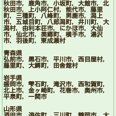
秋田市，鹿角市，小坂町，大館市，北
秋田市，上小阿仁村，能代市，藤里
町，三種町，八峰町，男鹿市，潟上
市，五城目町，八郎潟町，井川町，大
潟村，由利本荘市，にかほ市，大仙
市，仙北市，美郷町、横手市，湯沢
市，羽後町，東成瀬村
青森県
弘前市，黒石市，平川市，西目屋村，
藤里町、大鰐町，田舎館村
岩手県
盛岡市，雫石町，滝沢市，西和賀町，
北上市，金ヶ崎町，花巻市，奥州市，
平泉町，一関市
山形県
酒田市，遊佐町，三川町，鶴岡市，大