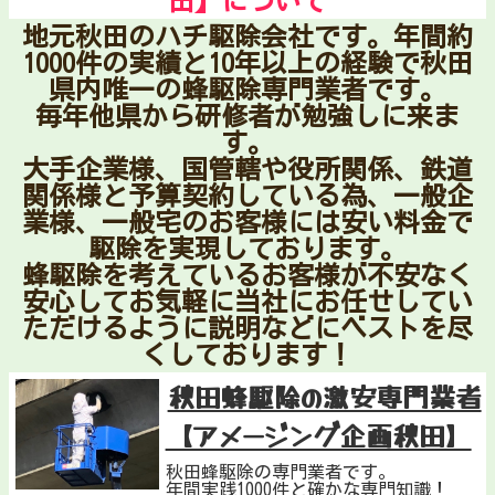
田】について
地元秋田のハチ駆除会社です。年間約
1000件の実績と10年以上の経験で秋田
県内唯一の蜂駆除専門業者です。
毎年他県から研修者が勉強しに来ま
す。
大手企業様、国管轄や役所関係、鉄道
関係様と予算契約している為、一般企
業様、一般宅のお客様には安い料金で
駆除を実現しております。
蜂駆除を考えているお客様が不安なく
安心してお気軽に当社にお任せしてい
ただけるように説明などにベストを尽
くしております！
秋田蜂駆除の激安専門業者
【アメージング企画秋田】
秋田蜂駆除の専門業者です。
年間実践1000件と確かな専門知識！