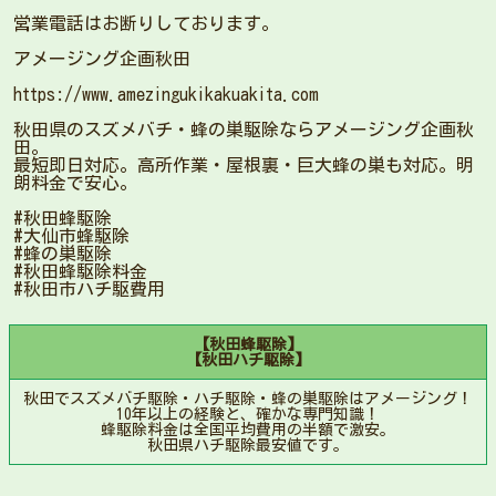
営業電話はお断りしております。
アメージング企画秋田
https://www.amezingukikakuakita.com
秋田県のスズメバチ・蜂の巣駆除ならアメージング企画秋
田。
最短即日対応。高所作業・屋根裏・巨大蜂の巣も対応。明
朗料金で安心。
#秋田蜂駆除
#大仙市蜂駆除
#蜂の巣駆除
#秋田蜂駆除料金
#秋田市ハチ駆費用
【秋田蜂駆除】
【秋田ハチ駆除】
秋田でスズメバチ駆除・ハチ駆除・蜂の巣駆除はアメージング！
10年以上の経験と、確かな専門知識！
蜂駆除料金は全国平均費用の半額で激安。
秋田県ハチ駆除最安値です。