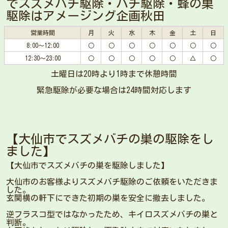
でスズメバチ駆除・ハチ駆除・蜂の巣
駆除はアメージング企画秋田
営業時間
月
火
水
木
金
土
日
8:00～12:00
○
○
○
○
○
○
○
12:30～23:00
○
○
○
○
○
△
○
土曜日は20時より1時まで休憩時間
緊急駆除が必要な場合は24時間対応します
【大仙市でスズメバチの巣の駆除をし
ました】
【大仙市でスズメバチの巣を駆除しました】
大仙市のお客様よりスズメバチ駆除のご依頼をいただきま
した。
玄関横の軒下にできた初期の巣を安全に撤去しました。
逆フラスコ型ではなかったため、キイロスズメバチの巣と
判断。