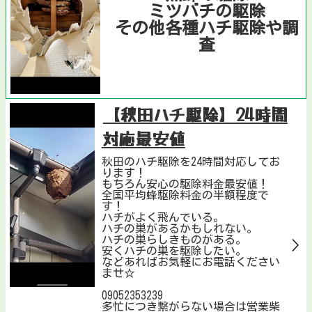
ミツバチの駆除
その他各種ハチ駆除や調
査
【秋田ハチ駆除】24時間
対応最安値
秋田のハチ駆除を24時間対応してお
ります！
もちろん安心の駆除料金最安値！
全国平均蜂駆除料金の半額程度で
す！
ハチがよく飛んでいる。
ハチの巣があるかもしれない。
ハチの巣らしきものがある。
安くハチの巣を駆除したい。
などあればお気軽にお電話ください
ませ☆
09052353239
多忙につき繋がらない場合は営業柴