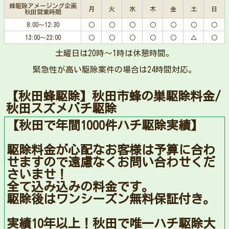
蜂駆除アメージング企画
月
火
水
木
金
土
日
秋田営業時間
8:00～12:30
○
○
○
○
○
○
○
13:00～23:00
○
○
○
○
○
△
○
土曜日は20時〜1時は休憩時間。
緊急性が高い駆除案件の場合は24時間対応。
【秋田蜂駆除】秋田市蜂の巣駆除料金/
秋田スズメバチ駆除
【秋田で年間1000件ハチ駆除実績】
駆除料金が心配なお客様は予算に合わ
せますので遠慮なくお問い合わせくだ
さいませ！
全て込み込みの料金です。
駆除後はワンシーズン無料保証付き。
実績10年以上！秋田で唯一ハチ駆除大