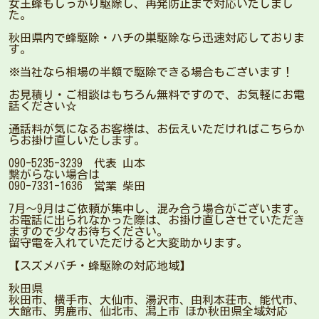
女王蜂もしっかり駆除し、再発防止まで対応いたしまし
た。
秋田県内で蜂駆除・ハチの巣駆除なら迅速対応しておりま
す。
※当社なら相場の半額で駆除できる場合もございます！
お見積り・ご相談はもちろん無料ですので、お気軽にお電
話ください☆
通話料が気になるお客様は、お伝えいただければこちらか
らお掛け直しいたします。
090-5235-3239 代表 山本
繋がらない場合は
090-7331-1636 営業 柴田
7月〜9月はご依頼が集中し、混み合う場合がございます。
お電話に出られなかった際は、お掛け直しさせていただき
ますので少々お待ちください。
留守電を入れていただけると大変助かります。
【スズメバチ・蜂駆除の対応地域】
秋田県
秋田市、横手市、大仙市、湯沢市、由利本荘市、能代市、
大館市、男鹿市、仙北市、潟上市 ほか秋田県全域対応