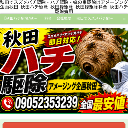
秋田でスズメバチ駆除・ハチ駆除・蜂の巣駆除はアメージング
企画秋田 秋田ハチ駆除 秋田蜂駆除 秋田蜂駆除料金 秋田ハチ
駆除費用
»
【秋田ハチ駆除/秋田蜂駆除/スズメバチの巣/ハチの巣専門プロ】
料金
会社概要
秋田でスズメバチ駆除・ハチ駆除・蜂の巣駆除はアメージング企画秋田
秋田県の蜂駆除料金・蜂の巣駆除の相場【全国平均と比較】
秋田探偵/秋田県浮気調査/秋田市万引きGメン
秋田便利屋アメージング企画秋田