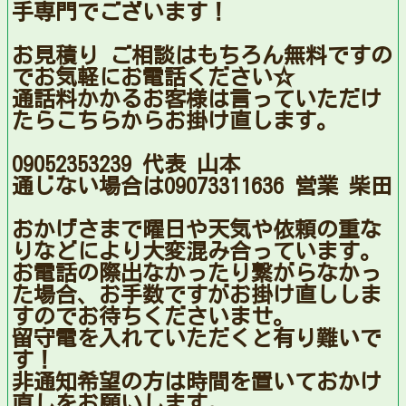
手専門でございます！
お見積り ご相談はもちろん無料ですの
でお気軽にお電話ください☆
通話料かかるお客様は言っていただけ
たらこちらからお掛け直します。
09052353239 代表 山本
通じない場合は09073311636 営業 柴田
おかげさまで曜日や天気や依頼の重な
りなどにより大変混み合っています。
お電話の際出なかったり繋がらなかっ
た場合、お手数ですがお掛け直ししま
すのでお待ちくださいませ。
留守電を入れていただくと有り難いで
す！
非通知希望の方は時間を置いておかけ
直しをお願いします。