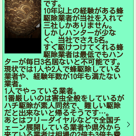
です。
10年以上の経験がある蜂
駆除業者が当社を入れて
三社しかありません。
しかしハンターが少な
く、当社でさえ5名。
すぐ駆けつけてくれる蜂
駆除業者は最低でもハン
ターが毎日3名居ないと不可能です。
現状では1人や2人で蜂駆除している
業者や、経験年数が10年も満たない
業者。
1人でやっている業者。
1番厳しいのは害虫全般をしているが
ハチ駆除が素人同然で、難しい駆除
だと出来ないと帰るそうです…。
あとはフリーダイヤルなどで全国チ
ェーン展開している業者や県外から
来ている業者は相場の2倍も3倍も費