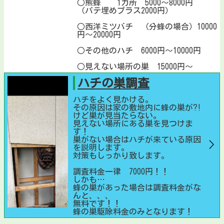
○熊蜂 1カ所 5000〜8000円
（パテ埋めプラス2000円）
○西洋ミツバチ （分蜂の場合）10000
円〜20000円
○その他のハチ 6000円〜10000円
○見えない場所の巣 15000円〜
ハチの巣調査
ハチをよく見かける。
その原因は家の敷地内に蜂の巣が⁈
けど巣が見当たらない。
見えない場所にある巣を見つけま
す！
巣がない場合はハチが来ている原因
を説明します。
対策もしっかり致します。
調査料金一律 7000円！！
しかも…
蜂の巣があった場合は調査料金がな
んと、、、
無料です！！
蜂の巣駆除料金のみとなります！