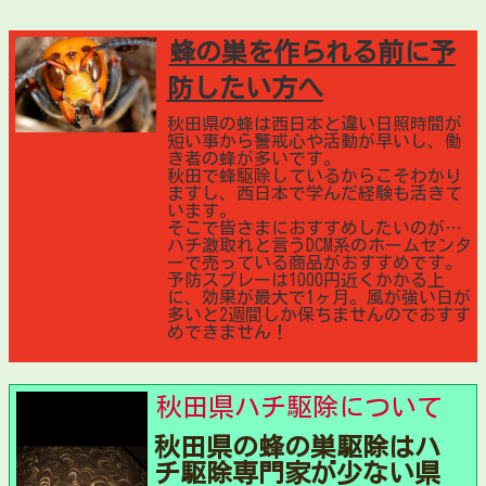
蜂の巣を作られる前に予
防したい方へ
秋田県の蜂は西日本と違い日照時間が
短い事から警戒心や活動が早いし、働
き者の蜂が多いです。
秋田で蜂駆除しているからこそわかり
ますし、西日本で学んだ経験も活きて
います。
そこで皆さまにおすすめしたいのが…
ハチ激取れと言うDCM系のホームセンタ
ーで売っている商品がおすすめです。
予防スプレーは1000円近くかかる上
に、効果が最大で1ヶ月。風が強い日が
多いと2週間しか保ちませんのでおすす
めできません！
秋田県ハチ駆除について
秋田県の蜂の巣駆除はハ
チ駆除専門家が少ない県