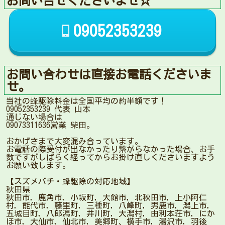
お問い合せくださいませ☆
09052353239
お問い合わせは直接お電話くださいま
せ。
当社の蜂駆除料金は全国平均の約半額です！
09052353239 代表 山本
通じない場合は
09073311636営業 柴田。
おかげさまで大変混み合っています。
お電話の際受付が出なかったり繋がらなかった場合、お手
数ですがしばらく経ってからお掛け直しくださいますよう
お願い致します。
【スズメバチ・蜂駆除の対応地域】
秋田県
秋田市，鹿角市，小坂町，大館市，北秋田市，上小阿仁
村，能代市，藤里町，三種町，八峰町，男鹿市，潟上市，
五城目町，八郎潟町，井川町，大潟村，由利本荘市，にか
ほ市，大仙市，仙北市，美郷町、横手市，湯沢市，羽後