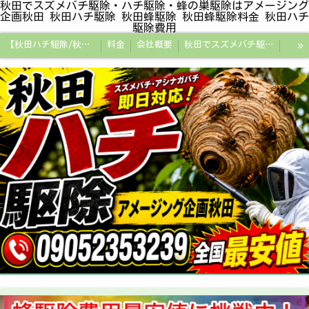
秋田でスズメバチ駆除・ハチ駆除・蜂の巣駆除はアメージング
企画秋田 秋田ハチ駆除 秋田蜂駆除 秋田蜂駆除料金 秋田ハチ
駆除費用
»
【秋田ハチ駆除/秋田蜂駆除/スズメバチの巣/ハチの巣専門プロ】
料金
会社概要
秋田でスズメバチ駆除・ハチ駆除・蜂の巣駆除はアメージング企画秋田
秋田県の蜂駆除料金・蜂の巣駆除の相場【全国平均と比較】
秋田探偵/秋田県浮気調査/秋田市万引きGメン
秋田便利屋アメージング企画秋田