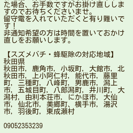
た場合、お手数ですがお掛け直ししま
すのでお待ちくださいませ。
留守電を入れていただくと有り難いで
す！
非通知希望の方は時間を置いておかけ
直しをお願いします。
【スズメバチ・蜂駆除の対応地域】
秋田県
秋田市，鹿角市，小坂町，大館市，北
秋田市，上小阿仁村，能代市，藤里
町，三種町，八峰町，男鹿市，潟上
市，五城目町，八郎潟町，井川町，大
潟村，由利本荘市，にかほ市，大仙
市，仙北市，美郷町、横手市，湯沢
市，羽後町，東成瀬村
09052353239