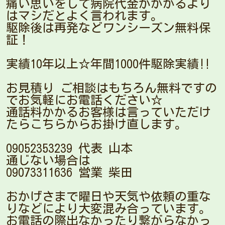
痛い思いをして病院代金がかかるより
はマシだとよく言われます。
駆除後は再発などワンシーズン無料保
証！
実績10年以上☆年間1000件駆除実績‼︎
お見積り ご相談はもちろん無料ですの
でお気軽にお電話ください☆
通話料かかるお客様は言っていただけ
たらこちらからお掛け直します。
09052353239 代表 山本
通じない場合は
09073311636 営業 柴田
おかげさまで曜日や天気や依頼の重な
りなどにより大変混み合っています。
お電話の際出なかったり繋がらなかっ