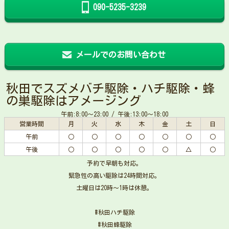
090-5235-3239
メールでのお問い合わせ
秋田でスズメバチ駆除・ハチ駆除・蜂
の巣駆除はアメージング
午前:8:00～23:00 / 午後:13:00～18:00
営業時間
月
火
水
木
金
土
日
午前
○
○
○
○
○
○
○
午後
○
○
○
○
○
△
○
予約で早朝も対応。
緊急性の高い駆除は24時間対応。
土曜日は20時〜1時は休憩。
#秋田ハチ駆除
#秋田蜂駆除