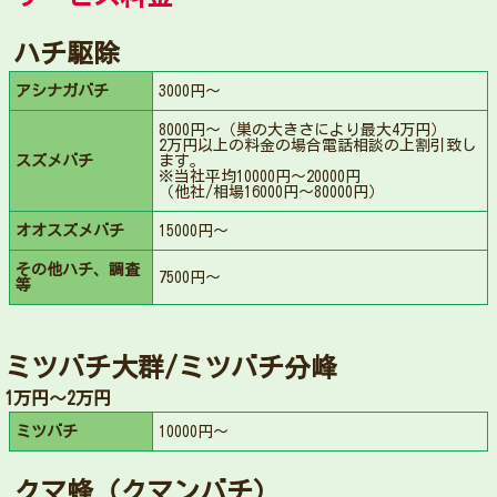
ハチ駆除
アシナガバチ
3000円～
8000円～（巣の大きさにより最大4万円）
2万円以上の料金の場合電話相談の上割引致し
スズメバチ
ます。
※当社平均10000円〜20000円
（他社/相場16000円〜80000円）
オオスズメバチ
15000円～
その他ハチ、調査
7500円～
等
ミツバチ大群/ミツバチ分峰
1万円〜2万円
ミツバチ
10000円～
クマ蜂（クマンバチ）