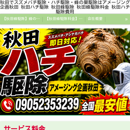
秋田でスズメバチ駆除・ハチ駆除・蜂の巣駆除はアメージング
企画秋田 秋田ハチ駆除 秋田蜂駆除 秋田蜂駆除料金 秋田ハチ
駆除費用
»
【秋田蜂駆除】蜂の巣駆除なら専門業者アメージング企画秋田
【秋田蜂駆除料金】蜂の巣駆除・スズメバチ・アシナガバチ
会社概要
秋田でスズメバチ駆除・ハチ駆除・蜂の巣駆除はアメージング企画秋田
秋田県の蜂駆除料金・蜂の巣駆除の相場【全国平均と比較】
秋田探偵/秋田県浮気調査/秋田市万引きGメン
秋田便利屋アメージング企画秋田
サービス料金